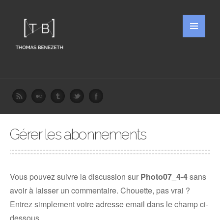
Gérer les abonnements
Vous pouvez suivre la discussion sur
Photo07_4-4
sans
avoir à laisser un commentaire. Chouette, pas vrai ?
Entrez simplement votre adresse email dans le champ ci-
dessous.