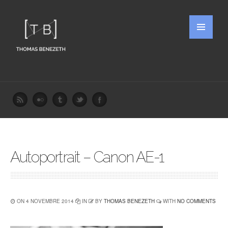
Autoportrait – Canon AE-1
ON 4 NOVEMBRE 2014
IN
BY
THOMAS BENEZETH
WITH
NO COMMENTS