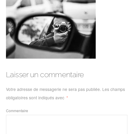
Laisser un commentaire
Votre adresse de messagerie ne sera pas publiée.
Les champs
obligatoires sont indiqués avec
*
Commentaire