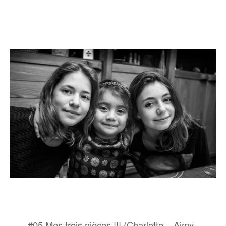
#05 Mes trois nièces !!! (Charlotte – Aimy –