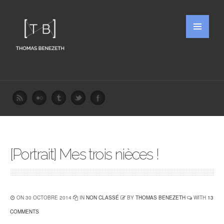
[Portrait] Mes trois nièces !
ON 30 OCTOBRE 2014
IN
NON CLASSÉ
BY
THOMAS BENEZETH
WITH
13
COMMENTS